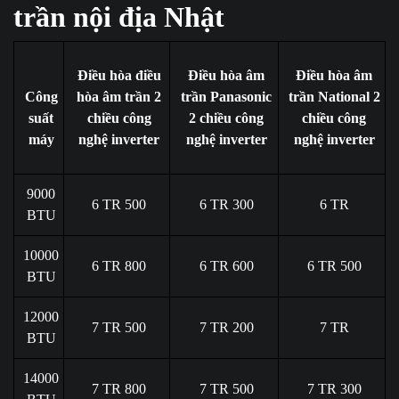
trần nội địa Nhật
Điều hòa điều
Điều hòa âm
Điều hòa âm
Công
hòa âm trần 2
trần Panasonic
trần National 2
suất
chiều công
2 chiều công
chiều công
máy
nghệ inverter
nghệ inverter
nghệ inverter
9000
6 TR 500
6 TR 300
6 TR
BTU
10000
6 TR 800
6 TR 600
6 TR 500
BTU
12000
7 TR 500
7 TR 200
7 TR
BTU
14000
7 TR 800
7 TR 500
7 TR 300