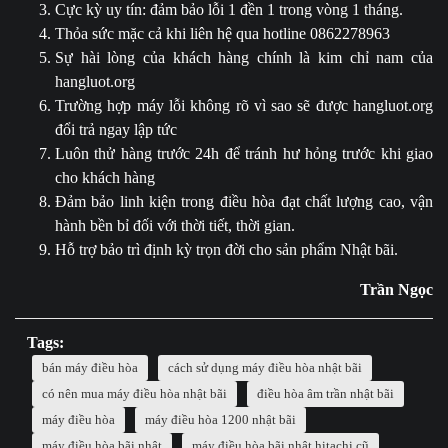
Cực kỳ uy tín: đảm bảo lỗi 1 đền 1 trong vòng 1 tháng.
Thỏa sức mặc cả khi liên hệ qua hotline 0862278963
Sự hài lòng của khách hàng chính là kim chỉ nam của
hangluot.org
Trường hợp máy lỗi không rõ vì sao sẽ được hangluot.org
đổi trả ngay lập tức
Luôn thử hàng trước 24h để tránh hư hỏng trước khi giao
cho khách hàng
Đảm bảo linh kiện trong điều hòa đạt chất lượng cao, vận
hành bền bỉ đối với thời tiết, thời gian.
Hỗ trợ bảo trì định kỳ trọn đời cho sản phẩm Nhật bãi.
Trần Ngọc
Tags:
bán máy điều hòa
cách sử dụng máy điều hòa nhật bãi
có nên mua máy điều hòa nhật bãi
điều hòa âm trần nhật bãi
máy điều hòa
máy điều hòa 1200 nhật bãi
máy điều hòa bãi nhật
máy điều hòa bãi nhật hitachi cũ