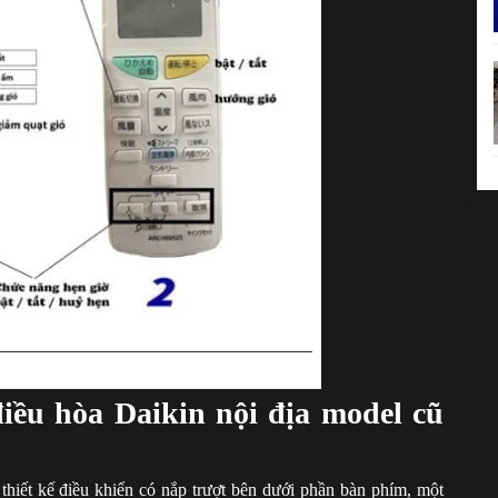
khiển điều hòa Daikin tiếng Nhật.
iều hòa Daikin nội địa model cũ
hiết kế điều khiển có nắp trượt bên dưới phần bàn phím, một