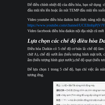
Để điều chỉnh nhiệt độ của điều hòa, bạn sử dụn
đầu mũi tên lên hoặc ấn nút TEMP đầu mũi tên xuốn
Video youtube điều hòa đaikin full chức năng nội đị
https://www.youtube.com/channel/UCEllmbpPj
Video facebook điều hòa đaikin nội địa nhật cũ mới
Lựa chọn các chế độ điều hòa Da
Điều hòa Daikin có 5 chế độ cơ bản là: chế độ làm 
chữ A), chế độ sưởi ấm (biểu tượng hình mặt trời, 
ẩm (biểu tượng hình giọt nước),chế độ quạt (biểu t
Để lựa chọn 1 trong 5 chế độ, bạn chỉ việc ấn nú
tương ứng.