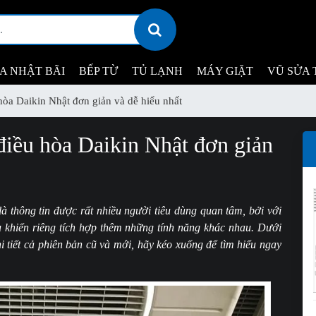
ỊA NHẬT BÃI
BẾP TỪ
TỦ LẠNH
MÁY GIẶT
VŨ SỬA 
hòa Daikin Nhật đơn giản và dễ hiểu nhất
điều hòa Daikin Nhật đơn giản
à thông tin được rất nhiều người tiêu dùng quan tâm, bởi với
 khiển riêng tích hợp thêm những tính năng khác nhau. Dưới
 tiết cả phiên bản cũ và mới, hãy kéo xuống để tìm hiểu ngay