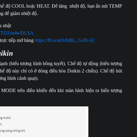
g chế độ COOL hoặc HEAT. Để tăng nhiệt độ, bạn ấn nút TEMP
g để giảm nhiệt độ.
a nhật
VJYTDZsn4wDLSA
 trực tiếp mở hàng
https://fb.watch/btBL_G4X-Q/
ikin
lạnh (biểu tượng hình bông tuyết). Chế độ tự động (biểu tượng
chế độ này chỉ có ở dòng điều hòa Daikin 2 chiều). Chế độ hút
ượng hình cánh quạt).
t MODE trên điều khiển đến khi màn hình hiện ra biểu tượng