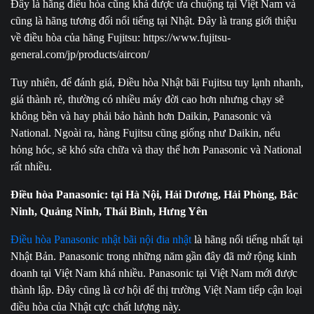
Đây là hãng điều hòa cũng khá được ưa chuộng tại Việt Nam và
cũng là hãng tương đối nổi tiếng tại Nhật. Đây là trang giới thiệu
về điều hòa của hãng Fujitsu: https://www.fujitsu-
general.com/jp/products/aircon/
Tuy nhiên, để đánh giá, Điều hòa Nhật bãi Fujitsu tuy lạnh nhanh,
giá thành rẻ, thường có nhiều máy đời cao hơn nhưng chạy sẽ
không bền và hay phải bảo hành hơn Daikin, Panasonic và
National. Ngoài ra, hàng Fujitsu cũng giống như Daikin, nếu
hỏng hóc, sẽ khó sửa chữa và thay thế hơn Panasonic và National
rất nhiều.
Điều hòa Panasonic: tại Hà Nội, Hải Dương, Hải Phòng, Bắc
Ninh, Quảng Ninh, Thái Bình, Hưng Yên
Điều hòa Panasonic nhật bãi nội đia nhật
là hãng nổi tiếng nhất tại
Nhật Bản. Panasonic trong những năm gần đây đã mở rộng kinh
doanh tại Việt Nam khá nhiều. Panasonic tại Việt Nam mới được
thành lập. Đây cũng là cơ hội để thị trường Việt Nam tiếp cận loại
điều hòa của Nhật cực chất lượng này.