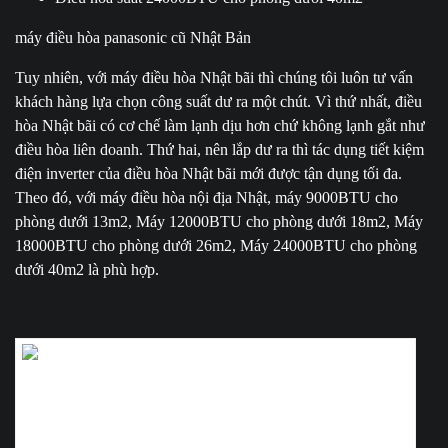
máy điều hòa panasonic cũ Nhật Bản
Tuy nhiên, với máy điều hòa Nhật bãi thì chúng tôi luôn tư vấn
khách hàng lựa chọn công suất dư ra một chút. Vì thứ nhất, điều
hòa Nhật bãi có cơ chế làm lạnh dịu hơn chứ không lạnh gắt như
điều hòa liên doanh. Thứ hai, nên lắp dư ra thì tác dụng tiết kiệm
điện inverter của điều hòa Nhật bãi mới được tận dụng tối đa.
Theo đó, với máy điều hòa nội địa Nhật, máy 9000BTU cho
phòng dưới 13m2, Máy 12000BTU cho phòng dưới 18m2, Máy
18000BTU cho phòng dưới 26m2, Máy 24000BTU cho phòng
dưới 40m2 là phù hợp.
Mua bán Lắp Đặt điều hòa Nhật bãi Tại Hải Dương, Hải Phòng Thái Bình, Bắc
Ninh, Hưng Yên, Hà Nội, Quảng Ninh giá rẻ Nhất – Bảo hành 24 tháng