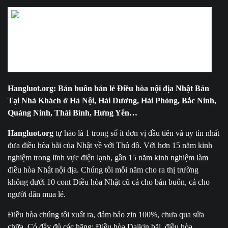
Mua bán Lắp Đặt điều hòa Nhật bãi Tại Hải Dương, Hải Phòng Thái Bình, Bắc
Ninh, Hưng Yên, Hà Nội, Quảng Ninh giá rẻ Nhất – Bảo hành 24 tháng
Hangluot.org: Bán buôn bán lẻ Điều hòa nội địa Nhật Bản
Tại Nhà Khách ở Hà Nội, Hải Dương, Hải Phòng, Bắc Ninh,
Quảng Ninh, Thái Bình, Hưng Yên…
Hangluot.org
tự hào là 1 trong số ít đơn vị đầu tiên và uy tín nhất
đưa điều hòa bãi của Nhật về với Thủ đô. Với hơn 15 năm kinh
nghiệm trong lĩnh vực điện lạnh, gần 15 năm kinh nghiệm làm
điều hòa Nhật nội địa. Chúng tôi mỗi năm cho ra thị trường
không dưới 10 cont Điều hòa Nhật cũ cả cho bán buôn, cả cho
người dân mua lẻ.
Điều hòa chúng tôi xuất ra, đảm bảo zin 100%, chưa qua sửa
chữa. Có đầy đủ các hãng: Điều hòa Daikin bãi, điều hòa