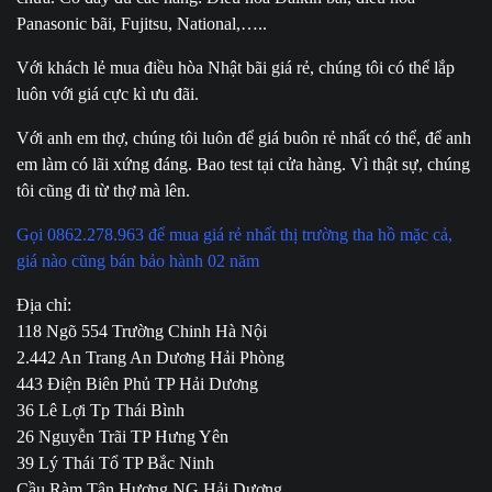
Panasonic bãi, Fujitsu, National,…..
Với khách lẻ mua điều hòa Nhật bãi giá rẻ, chúng tôi có thể lắp
luôn với giá cực kì ưu đãi.
Với anh em thợ, chúng tôi luôn để giá buôn rẻ nhất có thể, để anh
em làm có lãi xứng đáng. Bao test tại cửa hàng. Vì thật sự, chúng
tôi cũng đi từ thợ mà lên.
Gọi 0862.278.963 để mua giá rẻ nhất thị trường tha hồ mặc cả,
giá nào cũng bán bảo hành 02 năm
Địa chỉ:
118 Ngõ 554 Trường Chinh Hà Nội
2.442 An Trang An Dương Hải Phòng
443 Điện Biên Phủ TP Hải Dương
36 Lê Lợi Tp Thái Bình
26 Nguyễn Trãi TP Hưng Yên
39 Lý Thái Tổ TP Bắc Ninh
Cầu Ràm Tân Hương NG Hải Dương