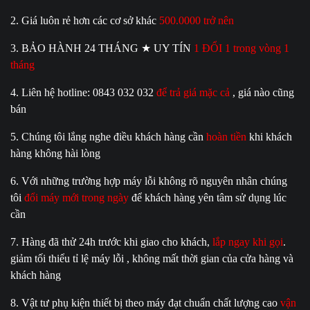
2. Giá luôn rẻ hơn các cơ sở khác
500.0000 trở nên
3. BẢO HÀNH 24 THÁNG ★ UY TÍN
1 ĐỔI 1 trong vòng 1
tháng
4. Liên hệ hotline: 0843 032 032
để trả giá mặc cả
, giá nào cũng
bán
5. Chúng tôi lắng nghe điều khách hàng cần
hoàn tiền
khi khách
hàng không hài lòng
6. Với những trường hợp máy lỗi không rõ nguyên nhân chúng
tôi
đổi máy mới trong ngày
để khách hàng yên tâm sử dụng lúc
cần
7. Hàng đã thử 24h trước khi giao cho khách,
lắp ngay khi gọi
.
giảm tối thiểu tỉ lệ máy lỗi , không mất thời gian của cửa hàng và
khách hàng
8. Vật tư phụ kiện thiết bị theo máy đạt chuẩn chất lượng cao
vận