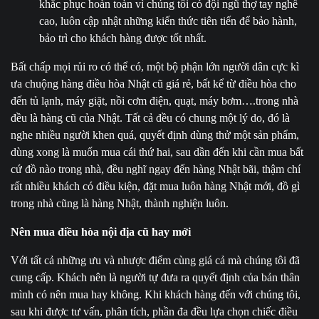
khắc phục hoàn toàn vì chúng tôi có đội ngũ thợ tay nghề
cao, luôn cập nhật những kiến thức tiên tiến để bảo hành,
bảo trì cho khách hàng được tốt nhất.
Bất chấp mọi rủi ro có thể có, một bộ phận lớn người dân cực kì
ưa chuộng hàng điều hòa Nhật cũ giá rẻ, bất kể từ điều hòa cho
đến tủ lạnh, máy giặt, nồi cơm điện, quạt, máy bơm….trong nhà
đều là hàng cũ của Nhật. Tất cả đều có chung một lý do, đó là
nghe nhiều người khen quá, quyết định dùng thử một sản phẩm,
dùng xong là muốn mua cái thứ hai, sau dần đến khi cần mua bất
cứ đồ nào trong nhà, đều nghĩ ngay đến hàng Nhật bãi, thậm chí
rất nhiều khách có điều kiện, đặt mua luôn hàng Nhật mới, đồ gì
trong nhà cũng là hàng Nhật, thành nghiện luôn.
Nên mua điều hòa nội địa cũ hay mới
Với tất cả những ưu và nhược điểm cùng giá cả mà chúng tôi đã
cung cấp. Khách nên là người tự đưa ra quyết định của bản thân
mình có nên mua hay không. Khi khách hàng đến với chúng tôi,
sau khi được tư vấn, phân tích, phần đa đều lựa chọn chiếc điều