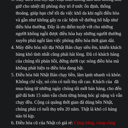
giữ cho nhiệt độ phòng duy trì ở mức ổn định, thông
thoáng, giúp hạn chế tối đa việc khô da khi ngồi điều hòa
và gần như không gây ra các bệnh về đường hô hấp như
điều hòa thường. Đây là ưu điểm tuyệt vời cho những
người không ngồi được điều hòa hay những người thường
xuyên phải ngồi làm việc phòng điều hòa thời gian dài.
Máy điều hòa nội địa Nhật Bản chạy siêu êm, khiến khách
hàng khó tính nhất cũng phải hài lòng. Đã có khách hàng
của chúng tôi phản hồi, đứng dưới cục nóng điều hòa mà
không phát hiện ra điều hòa đang bật.
Điều hòa bãi Nhật Bản chạy bền, làm lạnh nhanh và khỏe.
Không chỉ vậy, nó còn có tuổi thọ rất cao. Khách của đã
mua hàng từ những ngày chúng tôi mới bán hàng, cho đến
giờ đã hơn 15 năm vẫn chưa từng hỏng hóc gì nặng và vẫn
chạy đều. Cộng cả quãng thời gian đã dùng bên Nhật,
chúng phải có tuổi thọ trên 20 năm. Thật là khó có hàng
nào bì kịp.
Điều hòa cũ của Nhật có giá rẻ:
Cùng hãng, cùng công