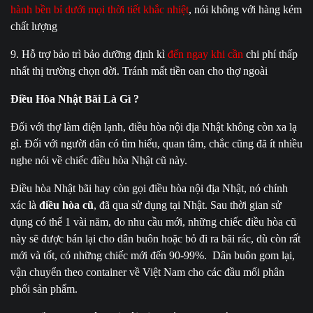
hành bền bỉ dưới mọi thời tiết khắc nhiệt
, nói không với hàng kém
chất lượng
9. Hỗ trợ bảo trì bảo dưỡng định kì
đến ngay khi cần
chi phí thấp
nhất thị trường chọn đời. Tránh mất tiền oan cho thợ ngoài
Điều Hòa Nhật Bãi Là Gì ?
Đối với thợ làm điện lạnh, điều hòa nội địa Nhật không còn xa lạ
gì. Đối với người dân có tìm hiểu, quan tâm, chắc cũng đã ít nhiều
nghe nói về chiếc điều hòa Nhật cũ này.
Điều hòa Nhật bãi hay còn gọi điều hòa nội địa Nhật, nó chính
xác là
điều hòa cũ
, đã qua sử dụng tại Nhật. Sau thời gian sử
dụng có thể 1 vài năm, do nhu cầu mới, những chiếc điều hòa cũ
này sẽ được bán lại cho dân buôn hoặc bỏ đi ra bãi rác, dù còn rất
mới và tốt, có những chiếc mới đến 90-99%. Dân buôn gom lại,
vận chuyển theo container về Việt Nam cho các đầu mối phân
phối sản phẩm.