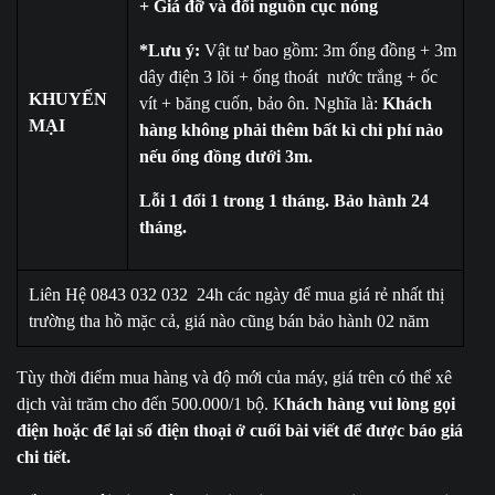
+ Giá đỡ và đổi nguồn cục nóng
*Lưu ý:
Vật tư bao gồm: 3m ống đồng + 3m
dây điện 3 lõi + ống thoát nước trắng + ốc
KHUYẾN
vít + băng cuốn, bảo ôn. Nghĩa là:
Khách
MẠI
hàng không phải thêm bất kì chi phí nào
nếu ống đồng dưới 3m.
Lỗi 1 đổi 1 trong 1 tháng. Bảo hành 24
tháng.
Liên Hệ 0843 032 032 24h các ngày để mua giá rẻ nhất thị
trường tha hồ mặc cả, giá nào cũng bán bảo hành 02 năm
Tùy thời điểm mua hàng và độ mới của máy, giá trên có thể xê
dịch vài trăm cho đến 500.000/1 bộ. K
hách hàng vui lòng gọi
điện hoặc để lại số điện thoại ở cuối bài viết để được báo giá
chi tiết.