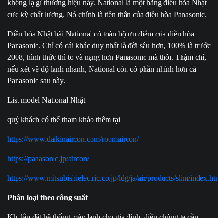
không lạ gì thương hiệu này. National là một hãng điều hòa Nhật
cực kỳ chất lượng. Nó chính là tiền thân của điều hòa Panasonic.
Điều hòa Nhật bãi National có toàn bộ ưu điểm của điều hòa
Panasonic. Chỉ có cái khác duy nhất là đời sâu hơn, 100% là trước
2008, hình thức thì to và nặng hơn Panasonic mà thôi. Thậm chí,
nếu xét về độ lạnh nhanh, National còn có phần nhỉnh hơn cả
Panasonic sau này.
List model National Nhật
quý khách có thể tham khảo thêm tại
https://www.daikinaircon.com/roomaircon/
https://panasonic.jp/aircon/
https://www.mitsubishielectric.co.jp/ldg/ja/air/products/slim/index.ht
Phân loại theo công suất
Khi lắp đặt hệ thống máy lạnh cho gia đình, điều chúng ta cần