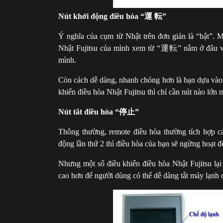
Nút khởi động điều hòa “
運
転
”
Ý nghĩa của cụm từ Nhật trên đơn giản là “bật”. M
Nhật Fujitsu của mình xem từ “
運転
” nằm ở đâu v
mình.
Còn cách dễ dàng, nhanh chóng hơn là bạn dựa vào
khiển điều hòa Nhật Fujitsu thì chỉ cần nút nào lớn 
Nút tắt điều hòa “
停止
”
Thông thường, remote điều hòa thường tích hợp cả
động lần thứ 2 thì điều hòa của bạn sẽ ngừng hoạt đ
Nhưng một số điều khiển điều hòa Nhật Fujitsu lại 
cao hơn để người dùng có thể dễ dàng tắt máy lạnh d