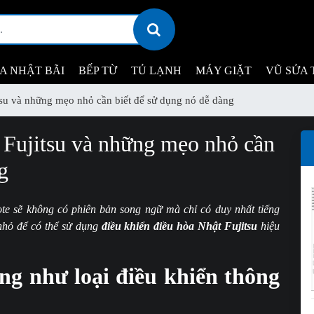
ỊA NHẬT BÃI
BẾP TỪ
TỦ LẠNH
MÁY GIẶT
VŨ SỬA 
tsu và những mẹo nhỏ cần biết để sử dụng nó dễ dàng
 Fujitsu và những mẹo nhỏ cần
g
te sẽ không có phiên bản song ngữ mà chỉ có duy nhất tiếng
nhỏ để có thể sử dụng
điều khiển điều hòa Nhật Fujitsu
hiệu
g như loại điều khiển thông