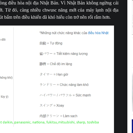
 dòng điều hòa nội địa Nhật Bản. Vì Nhật Bản không ngừng cải
ới. Từ đó, càng nhiều chwusc năng mới của máy lạnh nội địa
út bấm trên điều khiển đã khó hiểu còn trở nên rối rắm hơn.
ại điều khiển điều hòa nội địa nhật bãi