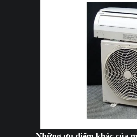
Ưu điểm 
Những ưu điểm khác của má