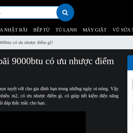
ỊA NHẬT BÃI
BẾP TỪ
TỦ LẠNH
MÁY GIẶT
VŨ SỬA 
000btu có ưu nhược điểm gì?
bãi 9000btu có ưu nhược điểm
họn tuyệt vời cho gia đình bạn trong những ngày oi nóng. Vậy
nhiêu m2, có ưu nhược điểm gì, có giúp tiết kiệm điện năng
ải đáp thắc mắc cho bạn.