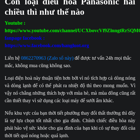
Còn loại điều hòa Panasonic hai
chiều thì như thế nào
Youtube :
https://www.youtube.com/channel/UCXbovcVf9ZlnngtRrSQM
fanpage facebook :
https://www.facebook.com/hangluot.org
Liên hệ
0862270963 (Zalo số này)
để được tư vấn 24h mọi thắc
mắc, không mua cũng không sao.
Loại điện hoà này thuận tiện hơn bởi vì nó tích hợp cả dòng nóng
và dòng lạnh để có thể phát ra nhiệt độ thì theo mong muốn. Vì
vậy nó chẳng những thích hợp với mùa hè, mà mùa đông cũng rất
cần thiết thay vì sử dụng các loại máy để sưởi ấm khác.
Nếu khu vực của bạn thời tiết phường thay đổi thất thường thì đây
là sự lựa chọn tốt nhất cho gia đình. Chính chiếc điều hòa này
phải bảo vệ sức khỏe cho gia đình của bạn khi có sự thay đổi của
thời tiết quá nóng hoặc quá lạnh.