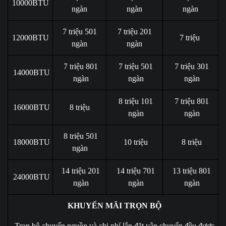
10000BTU
ngàn
ngàn
ngàn
7 triệu 501
7 triệu 201
12000BTU
7 triệu
ngàn
ngàn
7 triệu 801
7 triệu 501
7 triệu 301
14000BTU
ngàn
ngàn
ngàn
8 triệu 101
7 triệu 801
16000BTU
8 triệu
ngàn
ngàn
8 triệu 501
18000BTU
10 triệu
8 triệu
ngàn
14 triệu 201
14 triệu 701
13 triệu 801
24000BTU
ngàn
ngàn
ngàn
KHUYẾN MÃI TRỌN BỘ
Trọn bộ chuyển nguồn và chi phí lắp đặt vận chuyển đều được