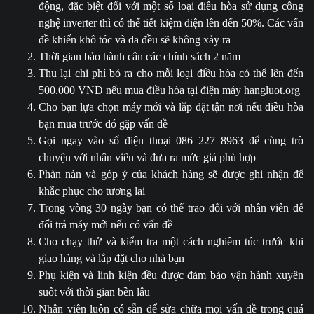
động, đặc biệt đối với một số loại điều hòa sử dụng công
nghệ inverter thì có thể tiết kiệm điện lên đến 50%. Các vấn
đề khiến khô tóc và da đều sẽ không xảy ra
Thời gian bảo hành cân các chính sách 2 năm
Thu lại chi phí bỏ ra cho mỗi loại điều hòa có thể lên đến
500.000 VNĐ nếu mua điều hòa tại điện máy hangluot.org
Cho bạn lựa chọn máy mới và lắp đặt tận nơi nếu điều hòa
bạn mua trước đó gặp vấn đề
Gọi ngay vào số điện thoại 086 227 8963 để cùng trò
chuyện với nhân viên và đưa ra mức giá phù hợp
Phàn nàn và góp ý của khách hàng sẽ được ghi nhận để
khắc phục cho tương lai
Trong vòng 30 ngày bạn có thể trao đổi với nhân viên để
đổi trả máy mới nếu có vấn đề
Cho chạy thử và kiểm tra một cách nghiêm túc trước khi
giao hàng và lắp đặt cho nhà bạn
Phụ kiện và linh kiện đều được đảm bảo vận hành xuyên
suốt với thời gian bền lâu
Nhân viên luôn có sẵn để sửa chữa mọi vấn đề trong quá