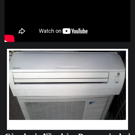
Mỗi loại điều khiển nếu mua phát sinh sẽ có mức giá khác nhau