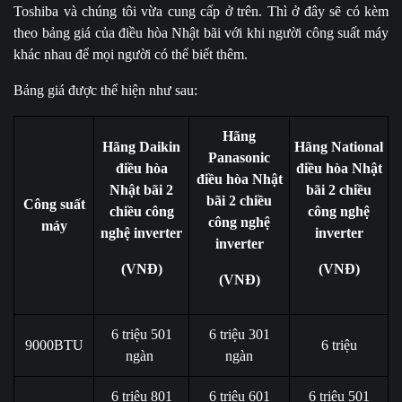
Toshiba và chúng tôi vừa cung cấp ở trên. Thì ở đây sẽ có kèm
theo bảng giá của điều hòa Nhật bãi với khi người công suất máy
khác nhau để mọi người có thể biết thêm.
Bảng giá được thể hiện như sau:
Hãng
Hãng Daikin
Hãng National
Panasonic
điều hòa
điều hòa Nhật
điều hòa Nhật
Nhật bãi 2
bãi 2 chiều
bãi 2 chiều
Công suất
chiều công
công nghệ
công nghệ
máy
nghệ inverter
inverter
inverter
(VNĐ)
(VNĐ)
(VNĐ)
6 triệu 501
6 triệu 301
9000BTU
6 triệu
ngàn
ngàn
6 triệu 801
6 triệu 601
6 triệu 501