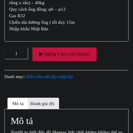
rộng x sâu) – 40kg
Quy cách ống đồng: φ6 – φ12
Gas R32
Chiều dài đường ống ( tối đa): 15m
Nhập khẩu Nhật Bản
ĐIỀU
THÊM VÀO GIỎ HÀNG
HOÀ
DAIKIN
NỘI
Danh mục:
Điều hòa nội địa nhật bãi
ĐỊA
NHẬT
BÃI
28000BTU
Mô tả
Đánh giá (0)
BH
24
Mô tả
THÁNG
LIKENEW
số
Người ta biết đến đồ likenew bởi chất lượng không thể so