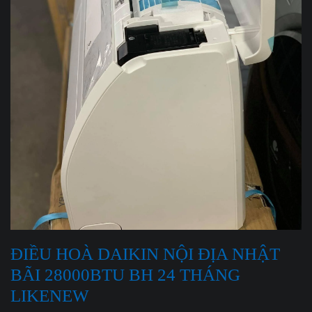
ĐIỀU HOÀ DAIKIN NỘI ĐỊA NHẬT
BÃI 28000BTU BH 24 THÁNG
LIKENEW