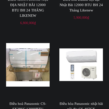
ĐỊA NHẬT BÃI 12000
Nhật Bãi 12000 BTU BH 24
BTU BH 24 THÁNG
Tháng Likenew
LIKENEW
5,900,000
₫
6,800,000
₫
Điều hoà Panasonic CS-
Điều hòa Panasonic nhật bãi
SX286C 12000BTU
nội địa CS-407CX