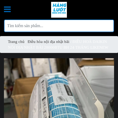
Trang chủ
/
Điều hòa nội địa nhật bãi
/ ĐIỀU HOÀ DAIKIN
NỘI ĐỊA NHẬT BÃI 28000BTU BH 24 THÁNG LIKENEW