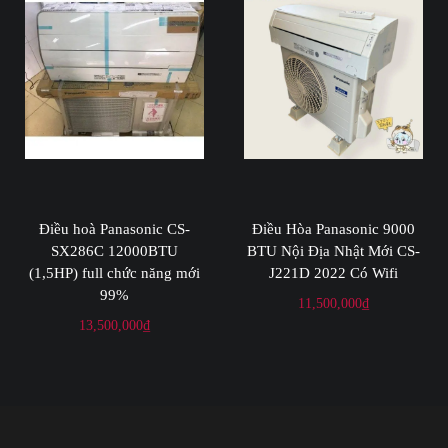
Điều hoà Panasonic CS-
Điều Hòa Panasonic 9000
SX286C 12000BTU
BTU Nội Địa Nhật Mới CS-
(1,5HP) full chức năng mới
J221D 2022 Có Wifi
99%
11,500,000
₫
13,500,000
₫