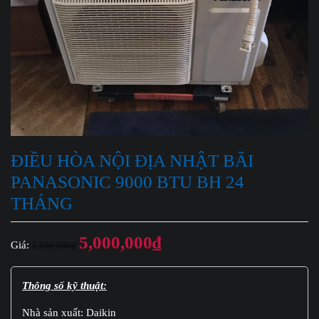
ĐIỀU HÒA NỘI ĐỊA NHẬT BÃI
PANASONIC 9000 BTU BH 24
THÁNG
Giá
Giá
5,000,000
₫
Giá:
5,500,000
₫
gốc
hiện
là:
tại
5,500,000₫.
là:
Thông số kỹ thuật:
5,000,000₫.
Nhà sản xuất: Daikin