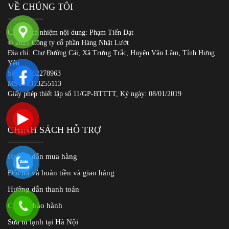
VỀ CHÚNG TÔI
Chịu trách nhiệm nội dung: Phạm Tiến Đạt
© 2021 Công ty cổ phần Hàng Nhật Lướt
Địa chỉ: Chợ Đường Cái, Xã Trưng Trắc, Huyện Văn Lâm, Tỉnh Hưng
Yên
SDT:
0862278963
MST: 0313255113
Giấy phép thiết lập số 11/GP-BTTTT, Ký ngày: 08/01/2019
CHÍNH SÁCH HỖ TRỢ
Hướng dẫn mua hàng
Đổi trả và hoàn tiền và giao hàng
Hướng dẫn thanh toán
Chế độ bảo hành
Sửa tủ lạnh tại Hà Nội