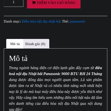
Điều
THÊM VÀO GIỎ HÀNG
Hòa
Nội
Địa
Danh mục:
Điều hòa nội địa nhật bãi
Thẻ:
panasonic
Nhật
Bãi
Panasonic
9000
Mô tả
Đánh giá (0)
BTU
BH
Mô tả
24
Tháng
số
Trong ngành hàng điện cơ điện lạnh gần đây cụm từ
điều
lượng
hoà nội địa Nhật bãi Panasonic 9000 BTU BH 24 Tháng
đang được đông đảo mọi người quan tâm. Là sản phẩm
được làm ra từ Nhật và có nhiều tính năng mới nhất hiện
nay là lý do mà loại máy điều hòa này được yêu thích như
vậy. Hãy cùng tìm hiểu xem những điều nổi bật nào đã làm
nên danh tiếng của điều hòa nội địa Nhật qua nội dung
sau đây!