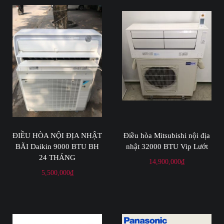
ĐIỀU HÒA NỘI ĐỊA NHẬT
Điều hòa Mitsubishi nội địa
BÃI Daikin 9000 BTU BH
nhật 32000 BTU Vip Lướt
24 THÁNG
14,900,000
₫
5,500,000
₫