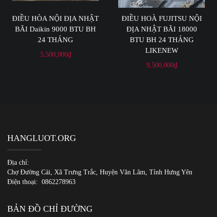
ĐIỀU HÒA NỘI ĐỊA NHẬT
ĐIỀU HOÀ FUJITSU NỘI
BÃI Daikin 9000 BTU BH
ĐỊA NHẬT BÃI 18000
24 THÁNG
BTU BH 24 THÁNG
LIKENEW
5,500,000
₫
9,500,000
₫
HANGLUOT.ORG
Địa chỉ:
Chợ Đường Cái, Xã Trưng Trắc, Huyện Văn Lâm, Tỉnh Hưng Yên
Điện thoại:
0862278963
BẢN ĐỒ CHỈ ĐƯỜNG