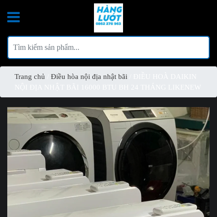
Trang chủ
/
Điều hòa nội địa nhật bãi
/ ĐIỀU HOÀ DAIKIN
NỘI ĐỊA NHẬT BÃI 16000 BTU BH 24 THÁNG LIKENEW