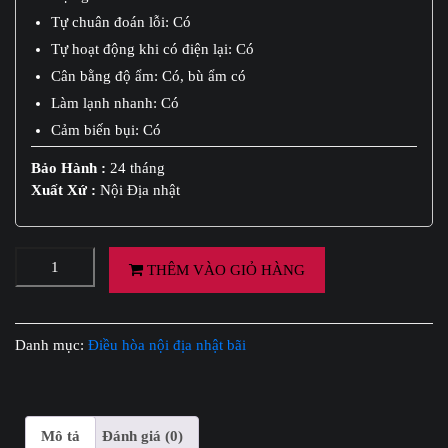
Tự chuân đoán lỗi: Có
Tự hoạt động khi có điện lại: Có
Cân bằng độ ẩm: Có, bù ẩm có
Làm lạnh nhanh: Có
Cảm biến bụi: Có
Bảo Hành :
24 tháng
Xuất Xứ :
Nội Địa nhật
ĐIỀU
THÊM VÀO GIỎ HÀNG
HOÀ
DAIKIN
NỘI
Danh mục:
Điều hòa nội địa nhật bãi
ĐỊA
NHẬT
BÃI
16000
Mô tả
Đánh giá (0)
BTU