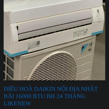
ĐIỀU HOÀ DAIKIN NỘI ĐỊA NHẬT
BÃI 16000 BTU BH 24 THÁNG
LIKENEW