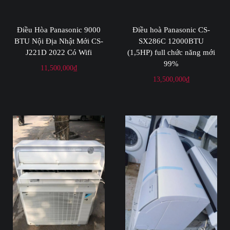
Điều Hòa Panasonic 9000
Điều hoà Panasonic CS-
BTU Nội Địa Nhật Mới CS-
SX286C 12000BTU
J221D 2022 Có Wifi
(1,5HP) full chức năng mới
99%
11,500,000
₫
13,500,000
₫